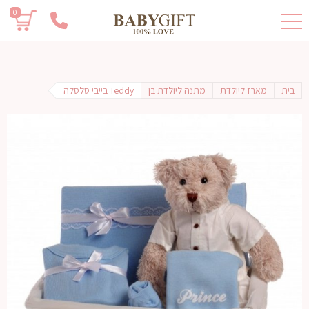
0
בית
מארז ליולדת
מתנה ליולדת בן
Teddy בייבי סלסלה