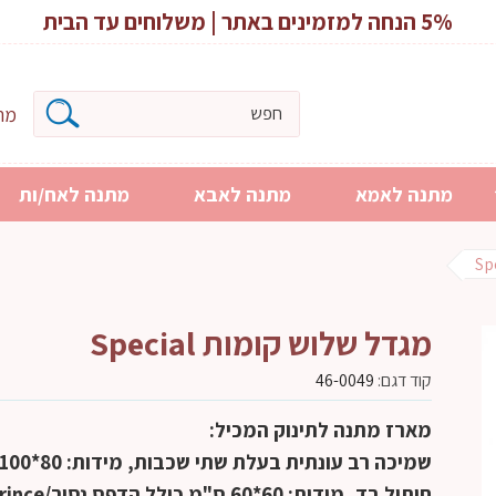
5% הנחה למזמינים באתר | משלוחים עד הבית
מרכ
מתנה לאמא
מתנה לאבא
מתנה לאח/ות
מגדל שלוש קומות Special
קוד דגם:
46-0049
מארז מתנה לתינוק המכיל:
שמיכה רב עונתית בעלת שתי שכבות, מידות: 80*100 ס"מ
חיתול בד, מידות: 60*60 ס"מ
כולל הדפס נסיך/Prince