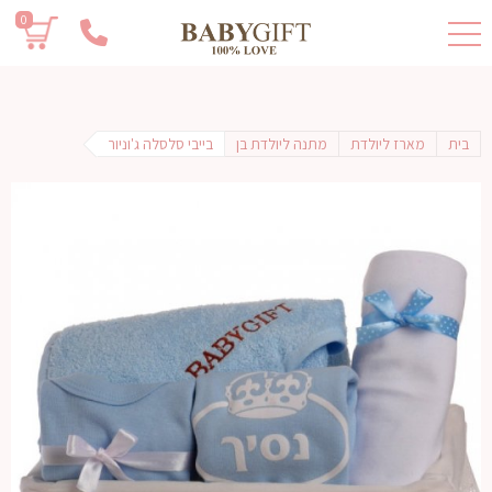
0
בית
מארז ליולדת
מתנה ליולדת בן
בייבי סלסלה ג'וניור