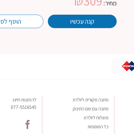
₪
309
מחיר:
קנה עכשיו
הוסף לסל
מתנה מקורית ליולדת
להזמנות חייגו:
077-5516545
מתנה עם שם התינוק
משלוח ליולדת
כל התוספות